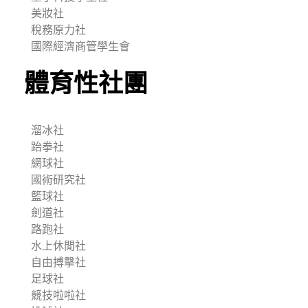
美妝社
稅務原力社
國際經濟商管學生會
體育性社團
溜冰社
跆拳社
網球社
國術研究社
籃球社
劍道社
路跑社
水上休閒社
自由搏擊社
足球社
競技啦啦社