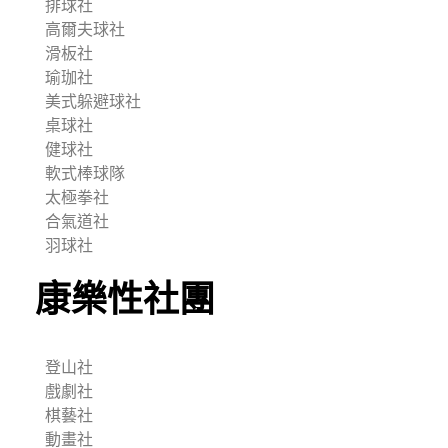
排球社
高爾夫球社
滑板社
瑜珈社
美式躲避球社
桌球社
健球社
軟式棒球隊
太極拳社
合氣道社
羽球社
康樂性社團
登山社
戲劇社
棋藝社
動畫社