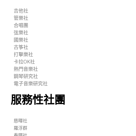
吉他社
管樂社
合唱團
弦樂社
國樂社
古筝社
打擊樂社
卡拉OK社
熱門音樂社
鋼琴研究社
電子音樂研究社
服務性社團
慈暉社
羅浮群
春暉社